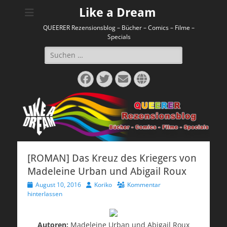
Like a Dream
QUEERER Rezensionsblog – Bücher – Comics – Filme –
Specials
Suchen
nach:
Facebook
Twitter
E-
Website
Mail
[ROMAN] Das Kreuz des Kriegers von
Madeleine Urban und Abigail Roux
Veröffentlicht
Autor
August 10, 2016
Koriko
Kommentar
am
hinterlassen
Autoren:
Madeleine Urban und Abigail Roux