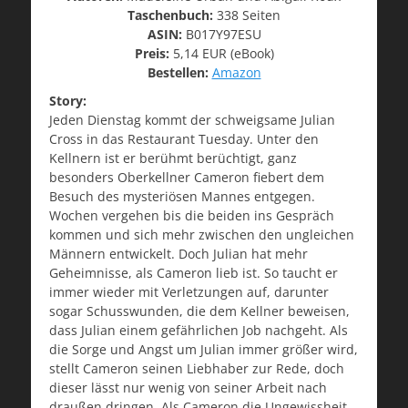
Taschenbuch:
338 Seiten
ASIN:
B017Y97ESU
Preis:
5,14 EUR (eBook)
Bestellen:
Amazon
Story:
Jeden Dienstag kommt der schweigsame Julian
Cross in das Restaurant Tuesday. Unter den
Kellnern ist er berühmt berüchtigt, ganz
besonders Oberkellner Cameron fiebert dem
Besuch des mysteriösen Mannes entgegen.
Wochen vergehen bis die beiden ins Gespräch
kommen und sich mehr zwischen den ungleichen
Männern entwickelt. Doch Julian hat mehr
Geheimnisse, als Cameron lieb ist. So taucht er
immer wieder mit Verletzungen auf, darunter
sogar Schusswunden, die dem Kellner beweisen,
dass Julian einem gefährlichen Job nachgeht. Als
die Sorge und Angst um Julian immer größer wird,
stellt Cameron seinen Liebhaber zur Rede, doch
dieser lässt nur wenig von seiner Arbeit nach
draußen dringen. Als Cameron die Ungewissheit