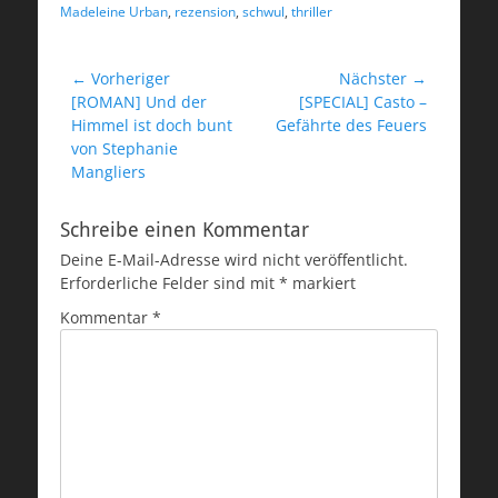
Madeleine Urban
,
rezension
,
schwul
,
thriller
Beitragsnavigation
← Vorheriger
Nächster →
Vorheriger
Nächster
[ROMAN] Und der
[SPECIAL] Casto –
Beitrag:
Beitrag:
Himmel ist doch bunt
Gefährte des Feuers
von Stephanie
Mangliers
Schreibe einen Kommentar
Deine E-Mail-Adresse wird nicht veröffentlicht.
Erforderliche Felder sind mit
*
markiert
Kommentar
*