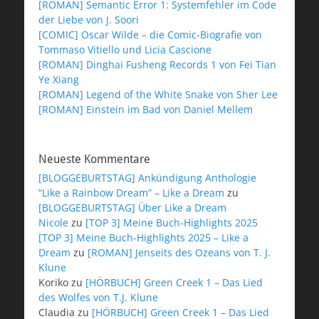
[ROMAN] Semantic Error 1: Systemfehler im Code
der Liebe von J. Soori
[COMIC] Oscar Wilde – die Comic-Biografie von
Tommaso Vitiello und Licia Cascione
[ROMAN] Dinghai Fusheng Records 1 von Fei Tian
Ye Xiang
[ROMAN] Legend of the White Snake von Sher Lee
[ROMAN] Einstein im Bad von Daniel Mellem
Neueste Kommentare
[BLOGGEBURTSTAG] Ankündigung Anthologie
“Like a Rainbow Dream” – Like a Dream
zu
[BLOGGEBURTSTAG] Über Like a Dream
Nicole
zu
[TOP 3] Meine Buch-Highlights 2025
[TOP 3] Meine Buch-Highlights 2025 – Like a
Dream
zu
[ROMAN] Jenseits des Ozeans von T. J.
Klune
Koriko
zu
[HÖRBUCH] Green Creek 1 – Das Lied
des Wolfes von T.J. Klune
Claudia
zu
[HÖRBUCH] Green Creek 1 – Das Lied