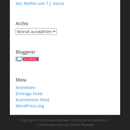
des Wolfes von T.J. Klune
Archiv
Archiv
Bloggerei
Meta
Anmelden
Eintrags-Feed
Kommentar-Feed
WordPress.org
Copyright © 2026
Like a Dream
. Alle Rechte vorbehalten. |
Catch Responsive von
Catch Themes