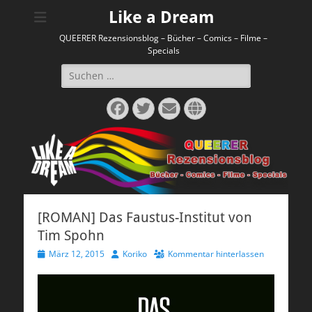
Like a Dream
QUEERER Rezensionsblog – Bücher – Comics – Filme –
Specials
Suchen
nach:
Facebook
Twitter
E-
Website
Mail
[ROMAN] Das Faustus-Institut von
Tim Spohn
Veröffentlicht
Autor
März 12, 2015
Koriko
Kommentar hinterlassen
am