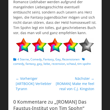
Romance Liebhaber werden aufgrund der
mangelnden Liebesgeschichte eventuell
enttäuscht sein), sondern auch Lesern ans Herz
legen, die Fantasy-Jugendbücher mögen und sich
nicht daran stören, dass der Held homosexuell ist.
Tim Spohn legt ein tolles, gut geschriebenes Buch
vor, das man voll und ganz empfehlen kann.
Kategorien
Schlagworte
4 Sterne
,
Comedy
,
Fantasy
,
Gay
,
Rezensionen
comedy
,
fantasy
,
gay
,
liebe
,
rezension
,
schwul
,
tim spohn
Beitragsnavigation
← Vorheriger
Nächster →
Vorheriger
Nächster
[ARTBOOK] Verliebter
[ROMAN] Make me feel
Beitrag:
Beitrag:
Tyrann
real von C.J. Kingston
0 Kommentare zu „[ROMAN] Das
Faustus-Institut von Tim Spohn“