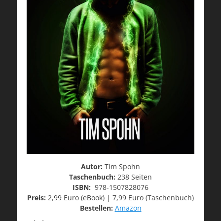
Autor:
Tim Spohn
Taschenbuch:
238 Seiten
ISBN:
978-1507828076
Preis:
2,99 Euro (eBook) | 7,99 Euro (Taschenbuch)
Bestellen:
Amazon