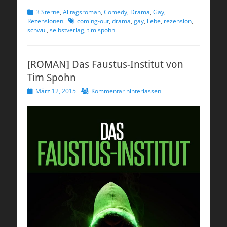
Kategorien
3 Sterne
,
Alltagsroman
,
Comedy
,
Drama
,
Gay
,
Schlagworte
Rezensionen
coming-out
,
drama
,
gay
,
liebe
,
rezension
,
schwul
,
selbstverlag
,
tim spohn
[ROMAN] Das Faustus-Institut von
Tim Spohn
Veröffentlicht
März 12, 2015
Kommentar hinterlassen
am