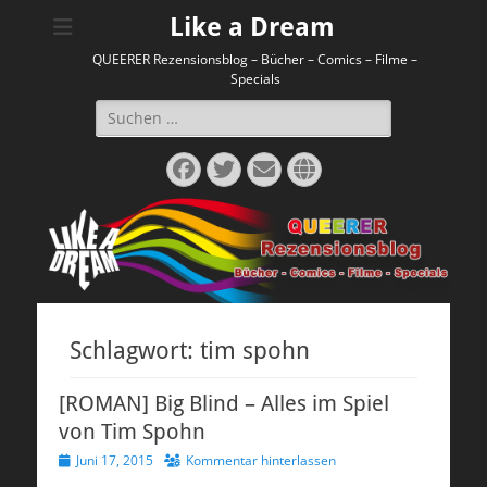
Like a Dream
QUEERER Rezensionsblog – Bücher – Comics – Filme –
Specials
Suchen
nach:
Facebook
Twitter
E-
Website
Mail
Schlagwort:
tim spohn
[ROMAN] Big Blind – Alles im Spiel
von Tim Spohn
Veröffentlicht
Juni 17, 2015
Kommentar hinterlassen
am