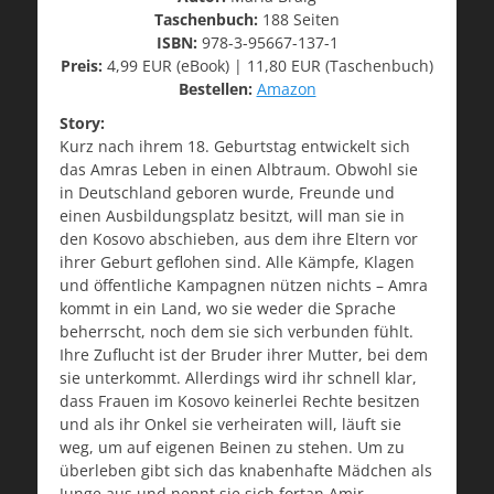
Taschenbuch:
188 Seiten
ISBN:
978-3-95667-137-1
Preis:
4,99 EUR (eBook) | 11,80 EUR (Taschenbuch)
Bestellen:
Amazon
Story:
Kurz nach ihrem 18. Geburtstag entwickelt sich
das Amras Leben in einen Albtraum. Obwohl sie
in Deutschland geboren wurde, Freunde und
einen Ausbildungsplatz besitzt, will man sie in
den Kosovo abschieben, aus dem ihre Eltern vor
ihrer Geburt geflohen sind. Alle Kämpfe, Klagen
und öffentliche Kampagnen nützen nichts – Amra
kommt in ein Land, wo sie weder die Sprache
beherrscht, noch dem sie sich verbunden fühlt.
Ihre Zuflucht ist der Bruder ihrer Mutter, bei dem
sie unterkommt. Allerdings wird ihr schnell klar,
dass Frauen im Kosovo keinerlei Rechte besitzen
und als ihr Onkel sie verheiraten will, läuft sie
weg, um auf eigenen Beinen zu stehen. Um zu
überleben gibt sich das knabenhafte Mädchen als
Junge aus und nennt sie sich fortan Amir …