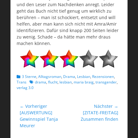
und den Leser zum Nachdenken anregt. Leider
geht das Buch nicht tief genug um wirklich zu
berühren – man ist schockiert, entsetzt und will
helfen, aber man kann sich nicht mit Amra/Amir
identifizieren. Dafür sind knapp 200 Seiten leider
zu wenig. Schade – da hätte man mehr draus
machen können.
Kategorien
3 Sterne
,
Alltagsroman
,
Drama
,
Lesbian
,
Rezensionen
,
Schlagworte
Trans
drama
,
flucht
,
lesbian
,
maria braig
,
transgender
,
verlag 3.0
Beitragsnavigation
← Vorheriger
Nächster →
Vorheriger
Nächster
[AUSWERTUNG]
[ZITATE-FREITAG]
Beitrag:
Beitrag:
Gewinnspiel Tanja
Zusammen finden
Meurer