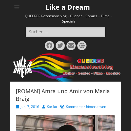
Like a Dream
QUEERER Rezensionsblog – Bücher – Comics – Filme –
Specials
Suchen
nach:
Facebook
Twitter
E-
Website
Mail
[ROMAN] Amra und Amir von Maria
Braig
Veröffentlicht
Autor
Juni 7, 2016
Koriko
Kommentar hinterlassen
am