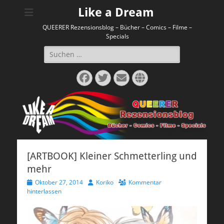
Like a Dream
QUEERER Rezensionsblog – Bücher – Comics – Filme –
Specials
Suchen
nach:
Facebook
Twitter
E-
Website
Mail
[ARTBOOK] Kleiner Schmetterling und
mehr
Veröffentlicht
Autor
Oktober 27, 2014
Koriko
Kommentar
am
hinterlassen