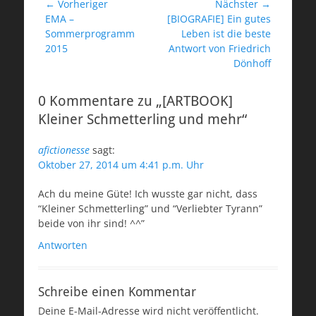
Beitragsnavigation
← Vorheriger
Nächster →
Vorheriger
Nächster
EMA –
[BIOGRAFIE] Ein gutes
Beitrag:
Beitrag:
Sommerprogramm
Leben ist die beste
2015
Antwort von Friedrich
Dönhoff
0 Kommentare zu „[ARTBOOK]
Kleiner Schmetterling und mehr“
afictionesse
sagt:
Oktober 27, 2014 um 4:41 p.m. Uhr
Ach du meine Güte! Ich wusste gar nicht, dass
“Kleiner Schmetterling” und “Verliebter Tyrann”
beide von ihr sind! ^^”
Antworten
Schreibe einen Kommentar
Deine E-Mail-Adresse wird nicht veröffentlicht.