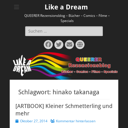
Like a Dream
QUEERER Rezensionsblog – Bücher – Comics – Filme –
Specials
Suchen
nach:
Facebook
Twitter
E-
Website
Mail
Schlagwort:
hinako takanaga
[ARTBOOK] Kleiner Schmetterling und
mehr
Veröffentlicht
Oktober 27, 2014
Kommentar hinterlassen
am