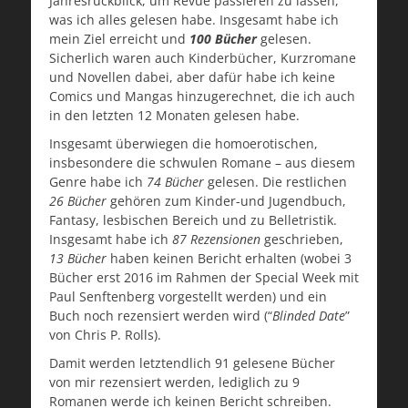
Jahresrückblick, um Revue passieren zu lassen,
was ich alles gelesen habe. Insgesamt habe ich
mein Ziel erreicht und
100 Bücher
gelesen.
Sicherlich waren auch Kinderbücher, Kurzromane
und Novellen dabei, aber dafür habe ich keine
Comics und Mangas hinzugerechnet, die ich auch
in den letzten 12 Monaten gelesen habe.
Insgesamt überwiegen die homoerotischen,
insbesondere die schwulen Romane – aus diesem
Genre habe ich
74 Bücher
gelesen. Die restlichen
26 Bücher
gehören zum Kinder-und Jugendbuch,
Fantasy, lesbischen Bereich und zu Belletristik.
Insgesamt habe ich
87 Rezensionen
geschrieben,
13 Bücher
haben keinen Bericht erhalten (wobei 3
Bücher erst 2016 im Rahmen der Special Week mit
Paul Senftenberg vorgestellt werden) und ein
Buch noch rezensiert werden wird (“
Blinded Date
”
von Chris P. Rolls).
Damit werden letztendlich 91 gelesene Bücher
von mir rezensiert werden, lediglich zu 9
Romanen werde ich keinen Bericht schreiben.