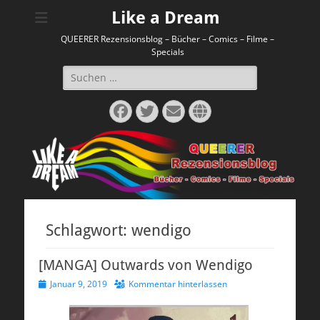
Like a Dream
QUEERER Rezensionsblog – Bücher – Comics – Filme –
Specials
Suchen
nach:
Facebook
Twitter
E-
Website
Mail
Schlagwort:
wendigo
[MANGA] Outwards von Wendigo
Veröffentlicht
Januar 9, 2019
Kommentar hinterlassen
am