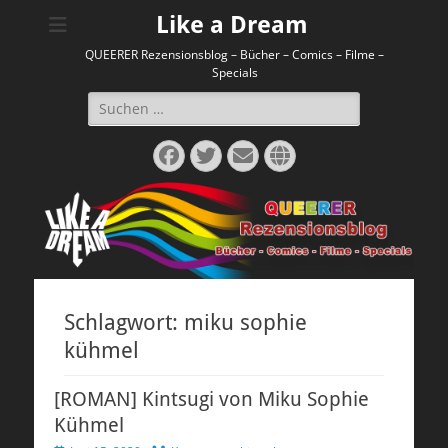
Like a Dream
QUEERER Rezensionsblog – Bücher – Comics – Filme –
Specials
Suchen
nach:
Facebook
Twitter
E-
Website
Mail
Schlagwort:
miku sophie
kühmel
[ROMAN] Kintsugi von Miku Sophie
Kühmel