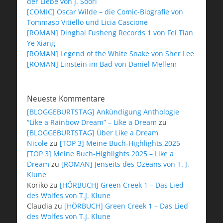
der Liebe von J. Soori
[COMIC] Oscar Wilde – die Comic-Biografie von
Tommaso Vitiello und Licia Cascione
[ROMAN] Dinghai Fusheng Records 1 von Fei Tian
Ye Xiang
[ROMAN] Legend of the White Snake von Sher Lee
[ROMAN] Einstein im Bad von Daniel Mellem
Neueste Kommentare
[BLOGGEBURTSTAG] Ankündigung Anthologie
“Like a Rainbow Dream” – Like a Dream
zu
[BLOGGEBURTSTAG] Über Like a Dream
Nicole
zu
[TOP 3] Meine Buch-Highlights 2025
[TOP 3] Meine Buch-Highlights 2025 – Like a
Dream
zu
[ROMAN] Jenseits des Ozeans von T. J.
Klune
Koriko
zu
[HÖRBUCH] Green Creek 1 – Das Lied
des Wolfes von T.J. Klune
Claudia
zu
[HÖRBUCH] Green Creek 1 – Das Lied
des Wolfes von T.J. Klune