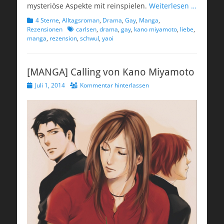
mysteriöse Aspekte mit reinspielen.
Weiterlesen …
Kategorien
4 Sterne
,
Alltagsroman
,
Drama
,
Gay
,
Manga
,
Schlagworte
Rezensionen
carlsen
,
drama
,
gay
,
kano miyamoto
,
liebe
,
manga
,
rezension
,
schwul
,
yaoi
[MANGA] Calling von Kano Miyamoto
Veröffentlicht
Juli 1, 2014
Kommentar hinterlassen
am