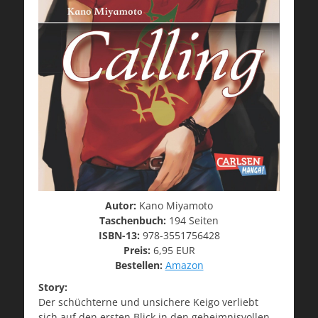
Autor:
Kano Miyamoto
Taschenbuch:
194 Seiten
ISBN-13:
978-3551756428
Preis:
6,95 EUR
Bestellen:
Amazon
Story:
Der schüchterne und unsichere Keigo verliebt
sich auf den ersten Blick in den geheimnisvollen