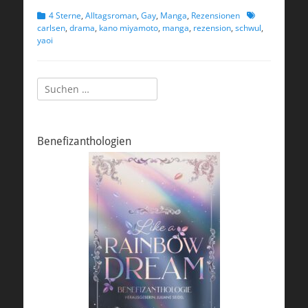
Kategorien
Schlagworte
4 Sterne
,
Alltagsroman
,
Gay
,
Manga
,
Rezensionen
carlsen
,
drama
,
kano miyamoto
,
manga
,
rezension
,
schwul
,
yaoi
Suchen
nach:
Benefizanthologien