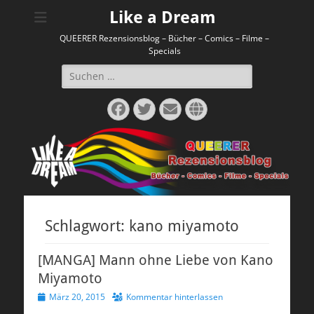
Like a Dream
QUEERER Rezensionsblog – Bücher – Comics – Filme –
Specials
Suchen
nach:
Facebook
Twitter
E-
Website
Mail
Schlagwort:
kano miyamoto
[MANGA] Mann ohne Liebe von Kano
Miyamoto
Veröffentlicht
März 20, 2015
Kommentar hinterlassen
am