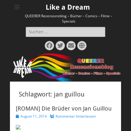
Like a Dream
QUEERER Rezensionsblog – Bücher – Comics – Filme –
Specials
Suchen
nach:
Facebook
Twitter
E-
Website
Mail
Schlagwort:
jan guillou
[ROMAN] Die Brüder von Jan Guillou
Veröffentlicht
August 11, 2014
Kommentar hinterlassen
am