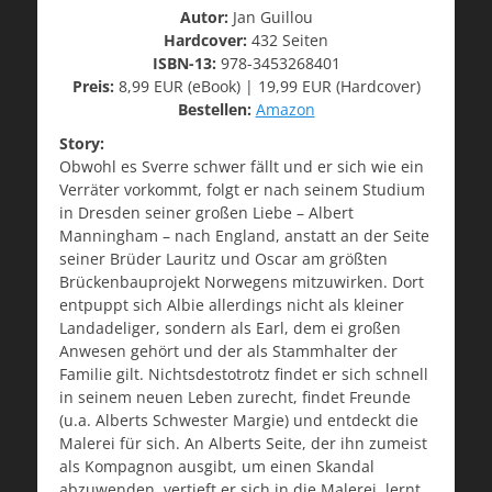
Autor:
Jan Guillou
Hardcover:
432 Seiten
ISBN-13:
978-3453268401
Preis:
8,99 EUR (eBook) | 19,99 EUR (Hardcover)
Bestellen:
Amazon
Story:
Obwohl es Sverre schwer fällt und er sich wie ein
Verräter vorkommt, folgt er nach seinem Studium
in Dresden seiner großen Liebe – Albert
Manningham – nach England, anstatt an der Seite
seiner Brüder Lauritz und Oscar am größten
Brückenbauprojekt Norwegens mitzuwirken. Dort
entpuppt sich Albie allerdings nicht als kleiner
Landadeliger, sondern als Earl, dem ei großen
Anwesen gehört und der als Stammhalter der
Familie gilt. Nichtsdestotrotz findet er sich schnell
in seinem neuen Leben zurecht, findet Freunde
(u.a. Alberts Schwester Margie) und entdeckt die
Malerei für sich. An Alberts Seite, der ihn zumeist
als Kompagnon ausgibt, um einen Skandal
abzuwenden, vertieft er sich in die Malerei, lernt