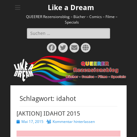
Like a Dream
QUEERER Rezensionsblog – Bücher – Comics – Filme –
Specials
Suchen
nach:
Facebook
Twitter
E-
Website
Mail
Schlagwort:
idahot
[AKTION] IDAHOT 2015
Veröffentlicht
Mai 17, 2015
Kommentar hinterlassen
am