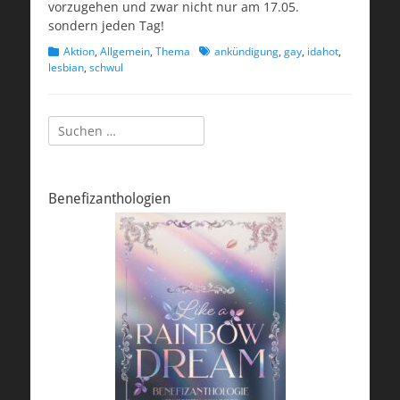
vorzugehen und zwar nicht nur am 17.05.
sondern jeden Tag!
Kategorien
Schlagworte
Aktion
,
Allgemein
,
Thema
ankündigung
,
gay
,
idahot
,
lesbian
,
schwul
Suchen
nach:
Benefizanthologien