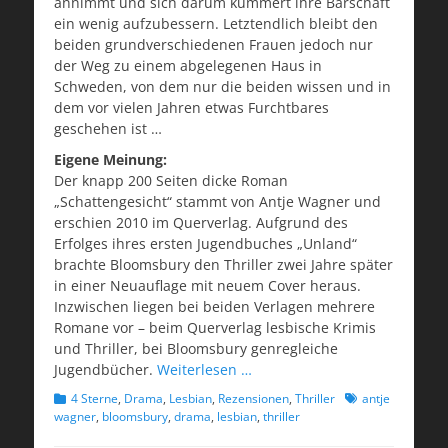
annimmt und sich darum kümmert ihre Barschaft
ein wenig aufzubessern. Letztendlich bleibt den
beiden grundverschiedenen Frauen jedoch nur
der Weg zu einem abgelegenen Haus in
Schweden, von dem nur die beiden wissen und in
dem vor vielen Jahren etwas Furchtbares
geschehen ist …
Eigene Meinung:
Der knapp 200 Seiten dicke Roman
„Schattengesicht“ stammt von Antje Wagner und
erschien 2010 im Querverlag. Aufgrund des
Erfolges ihres ersten Jugendbuches „Unland“
brachte Bloomsbury den Thriller zwei Jahre später
in einer Neuauflage mit neuem Cover heraus.
Inzwischen liegen bei beiden Verlagen mehrere
Romane vor – beim Querverlag lesbische Krimis
und Thriller, bei Bloomsbury genregleiche
Jugendbücher.
Weiterlesen …
Kategorien
Schlagworte
4 Sterne
,
Drama
,
Lesbian
,
Rezensionen
,
Thriller
antje
wagner
,
bloomsbury
,
drama
,
lesbian
,
thriller