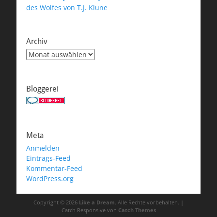
des Wolfes von T.J. Klune
Archiv
Archiv
Bloggerei
Meta
Anmelden
Eintrags-Feed
Kommentar-Feed
WordPress.org
Copyright © 2026
Like a Dream
. Alle Rechte vorbehalten. |
Catch Responsive von
Catch Themes