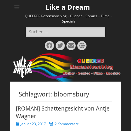
Like a Dream
QUEERER Rezensionsblog – Bücher – Comics – Filme –
Specials
Suchen
nach:
Facebook
Twitter
E-
Website
Mail
Schlagwort:
bloomsbury
[ROMAN] Schattengesicht von Antje
Wagner
Veröffentlicht
Januar 23, 2017
2 Kommentare
am