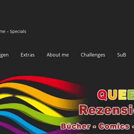
me – Specials
ngen
Extras
About me
Challenges
SuB