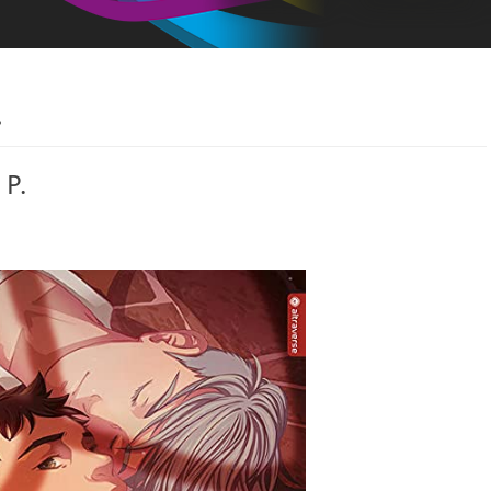
.
 P.