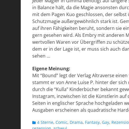
Jeder Magier in Gimma benötigt auf längere 
in Balance hält, da die Magie ansonsten du
mit dem Pagen Kuo geschlossen, der selbst 
Schutzmagie außergewöhnlich stark ist. Geme
auf ihren Fähigkeiten beruht, sondern sie 
gern gesehen wird. Als Embry mit anderen M
wertvollen Waren vor Übergriffen zu schütze
dem er in der Lage ist, er muss sich auch d
sehen …
Eigene Meinung:
Mit “Bound” legt der Verlag Altraverse eine
stammt er von Anne Luise P. hinter der sich 
durch die “Kulla” Kinderbücher bekannt gew
Instagram, inzwischen ist die Künstlerin au
Seiten in englischer Sprache hochgeladen we
Ausgaben erscheinen als quadratische Hardc
Kategorien
4 Sterne
,
Comic
,
Drama
,
Fantasy
,
Gay
,
Rezensi
rezension
,
schwul