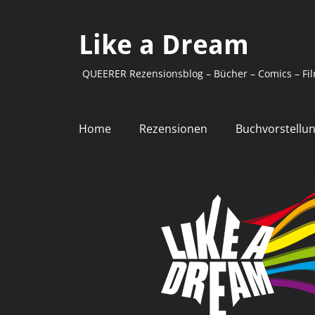
Like a Dream
QUEERER Rezensionsblog – Bücher – Comics – Fil
Primäres
Zum
Home
Rezensionen
Buchvorstellu
Inhalt
Menü
springen