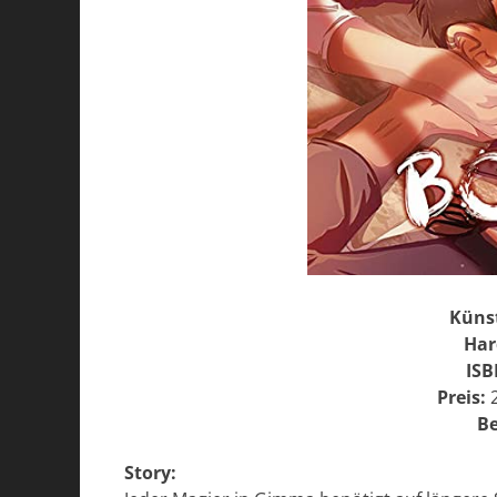
Künst
Har
ISB
Preis:
Be
Story: