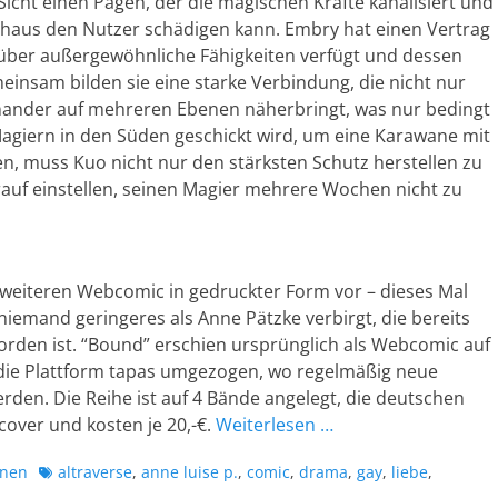
Sicht einen Pagen, der die magischen Kräfte kanalisiert und
rchaus den Nutzer schädigen kann. Embry hat einen Vertrag
über außergewöhnliche Fähigkeiten verfügt und dessen
insam bilden sie eine starke Verbindung, die nicht nur
einander auf mehreren Ebenen näherbringt, was nur bedingt
agiern in den Süden geschickt wird, um eine Karawane mit
n, muss Kuo nicht nur den stärksten Schutz herstellen zu
arauf einstellen, seinen Magier mehrere Wochen nicht zu
n weiteren Webcomic in gedruckter Form vor – dieses Mal
niemand geringeres als Anne Pätzke verbirgt, die bereits
orden ist. “Bound” erschien ursprünglich als Webcomic auf
f die Plattform tapas umgezogen, wo regelmäßig neue
rden. Die Reihe ist auf 4 Bände angelegt, die deutschen
over und kosten je 20,-€.
Weiterlesen …
Schlagworte
onen
altraverse
,
anne luise p.
,
comic
,
drama
,
gay
,
liebe
,