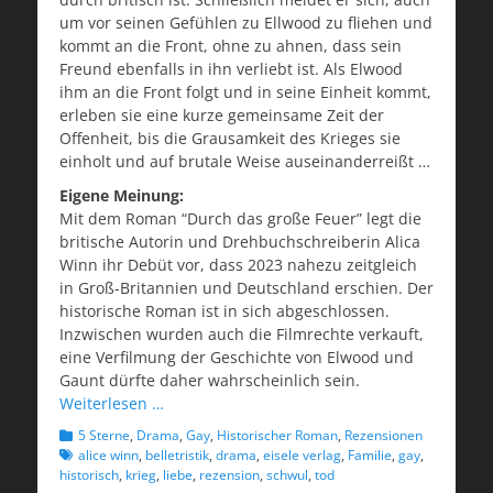
um vor seinen Gefühlen zu Ellwood zu fliehen und
kommt an die Front, ohne zu ahnen, dass sein
Freund ebenfalls in ihn verliebt ist. Als Elwood
ihm an die Front folgt und in seine Einheit kommt,
erleben sie eine kurze gemeinsame Zeit der
Offenheit, bis die Grausamkeit des Krieges sie
einholt und auf brutale Weise auseinanderreißt …
Eigene Meinung:
Mit dem Roman “Durch das große Feuer” legt die
britische Autorin und Drehbuchschreiberin Alica
Winn ihr Debüt vor, dass 2023 nahezu zeitgleich
in Groß-Britannien und Deutschland erschien. Der
historische Roman ist in sich abgeschlossen.
Inzwischen wurden auch die Filmrechte verkauft,
eine Verfilmung der Geschichte von Elwood und
Gaunt dürfte daher wahrscheinlich sein.
Weiterlesen …
Kategorien
Schlagwo
5 Sterne
,
Drama
,
Gay
,
Historischer Roman
,
Rezensionen
alice winn
,
belletristik
,
drama
,
eisele verlag
,
Familie
,
gay
,
historisch
,
krieg
,
liebe
,
rezension
,
schwul
,
tod