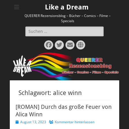
Like a Dream
QUEERER Rezensionsblog – Bücher – Comics – Filme –
Specials
Suchen
nach:
Facebook
Twitter
E-
Website
Mail
Schlagwort:
alice winn
[ROMAN] Durch das große Feuer von
Alica Winn
Veröffentlicht
August 13, 2023
Kommentar hinterlassen
am