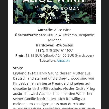
Autor*in:
Alice Winn
Übersetzer*innen:
Ursula Wulfekamp, Benjamin
Mildner
Hardcover:
496 Seiten
ISBN:
978-3961611607
Preis:
19,99 EUR (eBook) / 24,00 EUR (Hardcover)
Bestellen:
Amazon
Story:
England 1914: Henry Gaunt, dessen Mutter aus
Deutschland stammt und Sidney Elwood sind von
Kindesbeinen an beste Freunde und gehen auf
dieselbe britische Eliteschule. Als der Große Krieg
ausbricht, wird Gaunt schnell mit den Wünschen
seiner Familie konfrontiert, sich freiwillig zu
melden, um zu zeigen, dass man durch und
durch britisch ist. Schließlich meldet er sich, auch