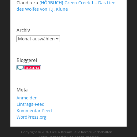
Claudia
zu
[HÖRBUCH] Green Creek 1 – Das Lied
des Wolfes von T.J. Klune
Archiv
Archiv
Bloggerei
Meta
Anmelden
Eintrags-Feed
Kommentar-Feed
WordPress.org
Copyright © 2026
Like a Dream
. Alle Rechte vorbehalten. |
Catch Responsive von
Catch Themes