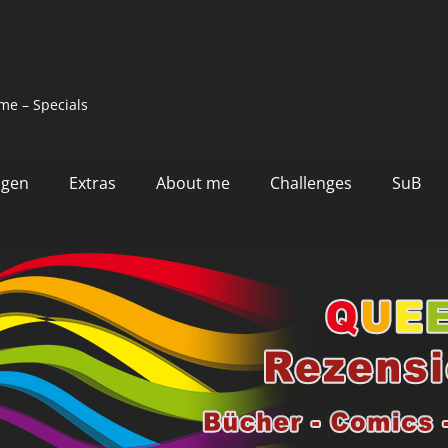
me – Specials
ngen
Extras
About me
Challenges
SuB