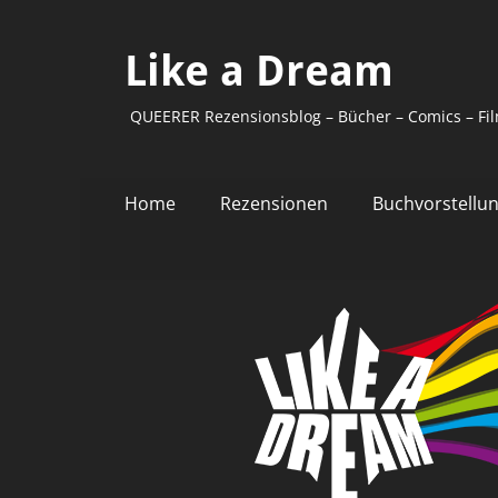
Like a Dream
QUEERER Rezensionsblog – Bücher – Comics – Fil
Primäres
Zum
Home
Rezensionen
Buchvorstellu
Inhalt
Menü
springen