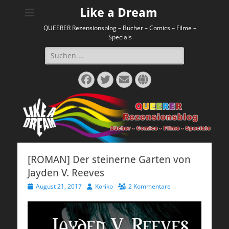
Like a Dream
QUEERER Rezensionsblog – Bücher – Comics – Filme –
Specials
Suchen
nach:
Facebook
Twitter
E-
Website
Mail
[ROMAN] Der steinerne Garten von
Jayden V. Reeves
Veröffentlicht
Autor
August 21, 2017
Koriko
2 Kommentare
am