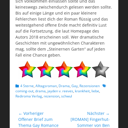
sich vollkommen einlassen sollte und das
keineswegs zwischendurch gelesen werden sollte.
Bis auf einige Länge und ein paar kleinere
Fehlerchen liest dich der Roman flüssig und das
weitestgehend offene Ende macht definitiv Lust
auf die Fortsetzung, die laut Homepage des
Autors 2018 erscheinen soll. Wer dramatische
Geschichten mit ungewöhnlichen Charakteren
mag, sollte dem „Steinernen Garten“ auf jeden
Fall eine Chance geben.
Kategorien
Schlagworte
4 Sterne
,
Alltagsroman
,
Drama
,
Gay
,
Rezensionen
coming-out
,
drama
,
jayden v. reeves
,
krankheit
,
liebe
,
Rediroma Verlag
,
rezension
,
schwul
Beitragsnavigation
← Vorheriger
Nächster →
Vorheriger
Nächster
Offener Brief zum
[ROMAN] Fingerhut-
Beitrag:
Beitrag:
Thema Gay Romance
Sommer von Ben