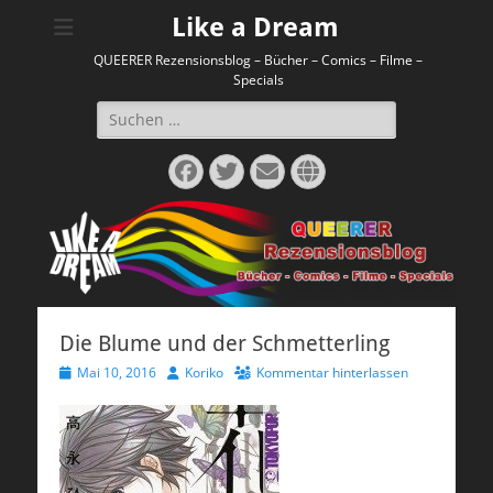
Like a Dream
QUEERER Rezensionsblog – Bücher – Comics – Filme –
Specials
Suchen
nach:
Facebook
Twitter
E-
Website
Mail
Die Blume und der Schmetterling
Veröffentlicht
Autor
Mai 10, 2016
Koriko
Kommentar hinterlassen
am