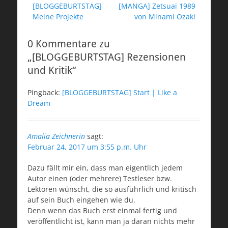
Vorheriger
Nächster
[BLOGGEBURTSTAG]
[MANGA] Zetsuai 1989
Beitrag:
Beitrag:
Meine Projekte
von Minami Ozaki
0 Kommentare zu
„[BLOGGEBURTSTAG] Rezensionen
und Kritik“
Pingback:
[BLOGGEBURTSTAG] Start | Like a
Dream
Amalia Zeichnerin
sagt:
Februar 24, 2017 um 3:55 p.m. Uhr
Dazu fällt mir ein, dass man eigentlich jedem
Autor einen (oder mehrere) Testleser bzw.
Lektoren wünscht, die so ausführlich und kritisch
auf sein Buch eingehen wie du.
Denn wenn das Buch erst einmal fertig und
veröffentlicht ist, kann man ja daran nichts mehr