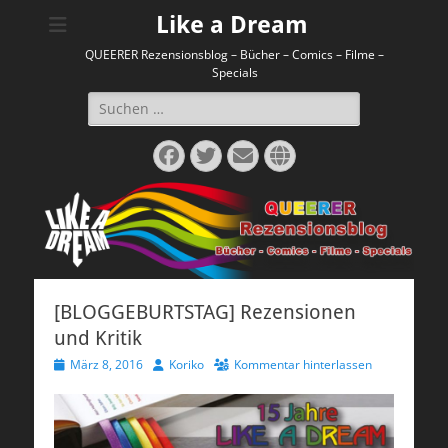
Like a Dream
QUEERER Rezensionsblog – Bücher – Comics – Filme –
Specials
Suchen
nach:
Facebook
Twitter
E-
Website
Mail
[BLOGGEBURTSTAG] Rezensionen
und Kritik
Veröffentlicht
Autor
März 8, 2016
Koriko
Kommentar hinterlassen
am