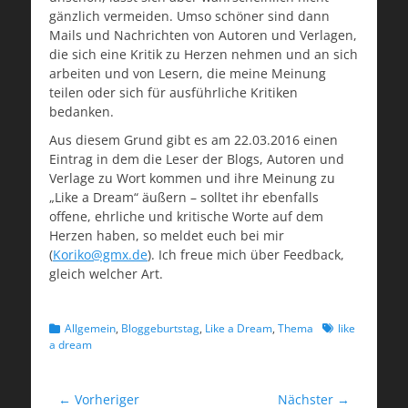
gänzlich vermeiden. Umso schöner sind dann
Mails und Nachrichten von Autoren und Verlagen,
die sich eine Kritik zu Herzen nehmen und an sich
arbeiten und von Lesern, die meine Meinung
teilen oder sich für ausführliche Kritiken
bedanken.
Aus diesem Grund gibt es am 22.03.2016 einen
Eintrag in dem die Leser der Blogs, Autoren und
Verlage zu Wort kommen und ihre Meinung zu
„Like a Dream“ äußern – solltet ihr ebenfalls
offene, ehrliche und kritische Worte auf dem
Herzen haben, so meldet euch bei mir
(
Koriko@gmx.de
). Ich freue mich über Feedback,
gleich welcher Art.
Kategorien
Schlagworte
Allgemein
,
Bloggeburtstag
,
Like a Dream
,
Thema
like
a dream
Beitragsnavigation
← Vorheriger
Nächster →