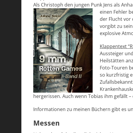
Als Christoph den jungen Punk Jens als Anh
einen Fehler be
der Flucht vor 
vorgibt zu sei
explosive Atmo
Klappentext “
Aussteiger und
Heilstätten a
Foto-Touren b
so kurzfristig
Zufallsbekannt
Krankenhauskom
hergerissen. Auch wenn Tobias ihm gefällt – 
Informationen zu meinen Büchern gibt es un
Messen