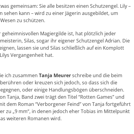
 gemeinsam: Sie alle besitzen einen Schutzengel. Lily –
n sehen kann – wird zu einer Jägerin ausgebildet, um
 Wesen zu schützen.
ner geheimnisvollen Magiergilde ist, hat plötzlich jeder
meisterin, Silas, sogar ihr eigener Schutzengel Adrian. Die
ignen, lassen sie und Silas schließlich auf ein Komplott
Lilys Vergangenheit hat.
 die ich zusammen
Tanja Meurer
schreibe und die
beim
berühren oder kreuzen sich jedoch, so dass sich die
 begegnen, oder einige Handlungsbögen überschneiden.
on Tanja, Band zwei trägt den Titel “Rotten Games” und
 mit dem Roman “Verborgener Feind” von Tanja fortgeführt
er zu „9 mm“, in denen jedoch eher Tobias im Mittelpunkt
njas weiteren Romanen wird.