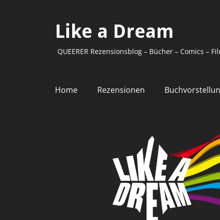
Like a Dream
QUEERER Rezensionsblog – Bücher – Comics – Fil
Primäres
Zum
Home
Rezensionen
Buchvorstellu
Inhalt
Menü
springen