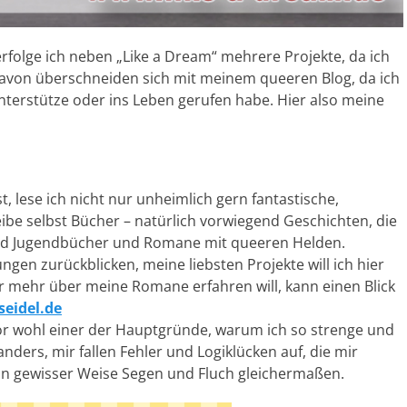
erfolge ich neben „Like a Dream“ mehrere Projekte, da ich
 davon überschneiden sich mit meinem queeren Blog, da ich
nterstütze oder ins Leben gerufen habe. Hier also meine
, lese ich nicht nur unheimlich gern fantastische,
be selbst Bücher – natürlich vorwiegend Geschichten, die
- und Jugendbücher und Romane mit queeren Helden.
ngen zurückblicken, meine liebsten Projekte will ich hier
Wer mehr über meine Romane erfahren will, kann einen Blick
seidel.de
utor wohl einer der Hauptgründe, warum ich so strenge und
nders, mir fallen Fehler und Logiklücken auf, die mir
 in gewisser Weise Segen und Fluch gleichermaßen.