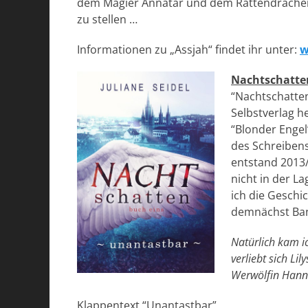
dem Magier Annatar und dem Rattendrachen 
zu stellen …
Informationen zu „Assjah“ findet ihr unter:
w
Nachtschatte
“Nachtschatten”
Selbstverlag h
“Blonder Engel
des Schreibens
entstand 2013/
nicht in der L
ich die Geschic
demnächst Ban
Natürlich kam i
verliebt sich Li
Werwölfin Hanna
Klappentext “Unantastbar”