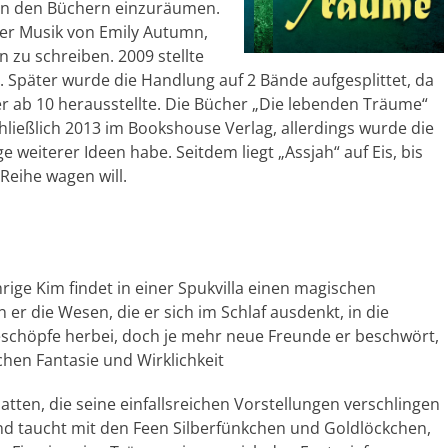
in den Büchern einzuräumen.
er Musik von Emily Autumn,
 zu schreiben. 2009 stellte
g. Später wurde die Handlung auf 2 Bände aufgesplittet, da
r ab 10 herausstellte. Die Bücher „Die lebenden Träume“
ließlich 2013 im Bookshouse Verlag, allerdings wurde die
e weiterer Ideen habe. Seitdem liegt „Assjah“ auf Eis, bis
 Reihe wagen will.
rige Kim findet in einer Spukvilla einen magischen
er die Wesen, die er sich im Schlaf ausdenkt, in die
Geschöpfe herbei, doch je mehr neue Freunde er beschwört,
hen Fantasie und Wirklichkeit
atten, die seine einfallsreichen Vorstellungen verschlingen
 taucht mit den Feen Silberfünkchen und Goldlöckchen,