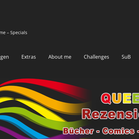
me – Specials
ngen
Extras
About me
Challenges
SuB