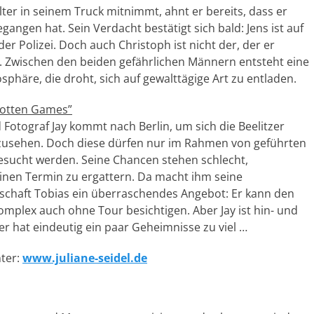
alter in seinem Truck mitnimmt,
ahnt er bereits, dass er
gangen hat. Sein Verdacht bestätigt sich bald: Jens ist auf
der Polizei. Doch auch Christoph ist nicht der, der er
n. Zwischen den beiden gefährlichen Männern entsteht eine
sphäre, die droht, sich auf gewalttägige Art zu entladen.
Rotten Games”
 Fotograf Jay kommt nach Berlin, um sich die Beelitzer
nzusehen. Doch diese dürfen nur im Rahmen von geführten
esucht werden. Seine Chancen stehen schlecht,
 einen Termin zu ergattern. Da macht ihm seine
schaft Tobias ein überraschendes Angebot: Er kann den
plex auch ohne Tour besichtigen. Aber Jay ist hin- und
er hat eindeutig ein paar Geheimnisse zu viel …
ter:
www.juliane-seidel.de