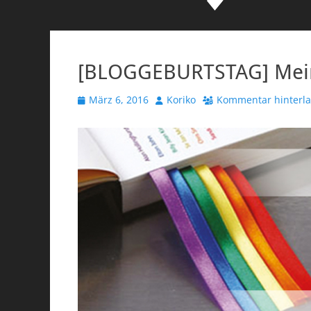
[BLOGGEBURTSTAG] Mein
Veröffentlicht
Autor
März 6, 2016
Koriko
Kommentar hinterl
am