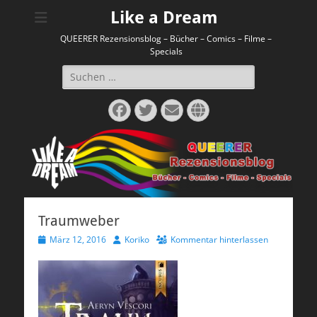
Like a Dream
QUEERER Rezensionsblog – Bücher – Comics – Filme –
Specials
Suchen
nach:
Facebook
Twitter
E-
Website
Mail
Traumweber
Veröffentlicht
Autor
März 12, 2016
Koriko
Kommentar hinterlassen
am