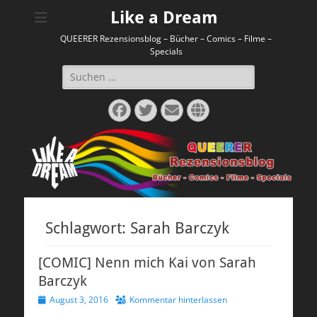
Like a Dream
QUEERER Rezensionsblog – Bücher – Comics – Filme –
Specials
Suchen
nach:
Facebook
Twitter
E-
Website
Mail
Schlagwort:
Sarah Barczyk
[COMIC] Nenn mich Kai von Sarah
Barczyk
Veröffentlicht
August 3, 2016
Kommentar hinterlassen
am