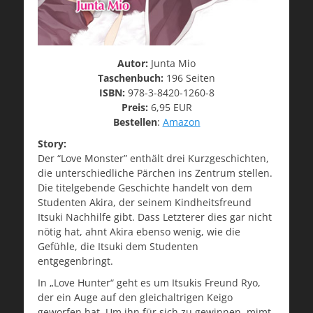
Autor:
Junta Mio
Taschenbuch:
196 Seiten
ISBN:
978-3-8420-1260-8
Preis:
6,95 EUR
Bestellen
:
Amazon
Story:
Der “Love Monster” enthält drei Kurzgeschichten,
die unterschiedliche Pärchen ins Zentrum stellen.
Die titelgebende Geschichte handelt von dem
Studenten Akira, der seinem Kindheitsfreund
Itsuki Nachhilfe gibt. Dass Letzterer dies gar nicht
nötig hat, ahnt Akira ebenso wenig, wie die
Gefühle, die Itsuki dem Studenten
entgegenbringt.
In „Love Hunter“ geht es um Itsukis Freund Ryo,
der ein Auge auf den gleichaltrigen Keigo
geworfen hat. Um ihn für sich zu gewinnen, mimt