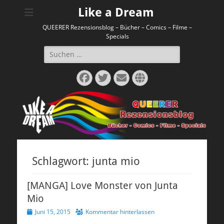
Like a Dream
QUEERER Rezensionsblog – Bücher – Comics – Filme –
Specials
Suchen
nach:
Facebook
Twitter
E-
Website
Mail
Schlagwort:
junta mio
[MANGA] Love Monster von Junta
Mio
Veröffentlicht
Juni 15, 2015
Kommentar hinterlassen
am