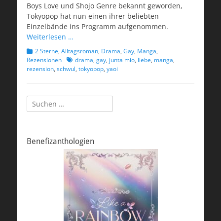
Boys Love und Shojo Genre bekannt geworden,
Tokyopop hat nun einen ihrer beliebten
Einzelbände ins Programm aufgenommen.
Weiterlesen …
Kategorien
2 Sterne
,
Alltagsroman
,
Drama
,
Gay
,
Manga
,
Schlagworte
Rezensionen
drama
,
gay
,
junta mio
,
liebe
,
manga
,
rezension
,
schwul
,
tokyopop
,
yaoi
Suchen
nach:
Benefizanthologien