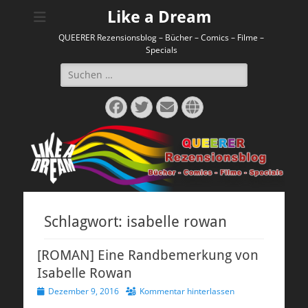
Like a Dream
QUEERER Rezensionsblog – Bücher – Comics – Filme –
Specials
Suchen
nach:
Facebook
Twitter
E-
Website
Mail
Schlagwort:
isabelle rowan
[ROMAN] Eine Randbemerkung von
Isabelle Rowan
Veröffentlicht
Dezember 9, 2016
Kommentar hinterlassen
am