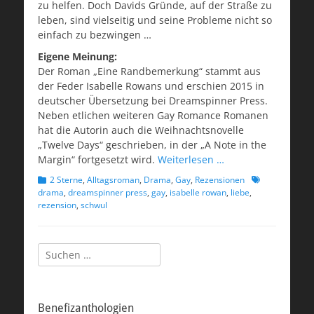
zu helfen. Doch Davids Gründe, auf der Straße zu
leben, sind vielseitig und seine Probleme nicht so
einfach zu bezwingen …
Eigene Meinung:
Der Roman „Eine Randbemerkung“ stammt aus
der Feder Isabelle Rowans und erschien 2015 in
deutscher Übersetzung bei Dreamspinner Press.
Neben etlichen weiteren Gay Romance Romanen
hat die Autorin auch die Weihnachtsnovelle
„Twelve Days“ geschrieben, in der „A Note in the
Margin“ fortgesetzt wird.
Weiterlesen …
Kategorien
Schlagworte
2 Sterne
,
Alltagsroman
,
Drama
,
Gay
,
Rezensionen
drama
,
dreamspinner press
,
gay
,
isabelle rowan
,
liebe
,
rezension
,
schwul
Suchen
nach:
Benefizanthologien