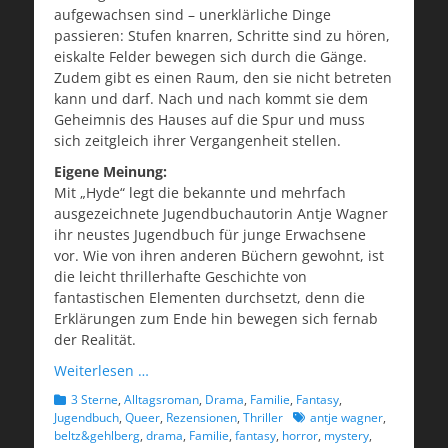
aufgewachsen sind – unerklärliche Dinge
passieren: Stufen knarren, Schritte sind zu hören,
eiskalte Felder bewegen sich durch die Gänge.
Zudem gibt es einen Raum, den sie nicht betreten
kann und darf. Nach und nach kommt sie dem
Geheimnis des Hauses auf die Spur und muss
sich zeitgleich ihrer Vergangenheit stellen.
Eigene Meinung:
Mit „Hyde“ legt die bekannte und mehrfach
ausgezeichnete Jugendbuchautorin Antje Wagner
ihr neustes Jugendbuch für junge Erwachsene
vor. Wie von ihren anderen Büchern gewohnt, ist
die leicht thrillerhafte Geschichte von
fantastischen Elementen durchsetzt, denn die
Erklärungen zum Ende hin bewegen sich fernab
der Realität.
Weiterlesen …
Kategorien
3 Sterne
,
Alltagsroman
,
Drama
,
Familie
,
Fantasy
,
Schlagworte
Jugendbuch
,
Queer
,
Rezensionen
,
Thriller
antje wagner
,
beltz&gehlberg
,
drama
,
Familie
,
fantasy
,
horror
,
mystery
,