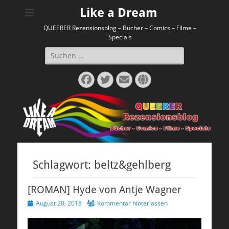
Like a Dream
QUEERER Rezensionsblog – Bücher – Comics – Filme –
Specials
Suchen
nach:
Facebook
Twitter
E-
Website
Mail
Schlagwort:
beltz&gehlberg
[ROMAN] Hyde von Antje Wagner
Veröffentlicht
August 20, 2018
Kommentar hinterlassen
am