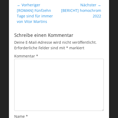
Beitragsnavigation
← Vorheriger
Nächster →
Vorheriger
Nächster
[ROMAN] Fünfzehn
[BERICHT] homochrom
Beitrag:
Beitrag:
Tage sind für immer
2022
von Vitor Martins
Schreibe einen Kommentar
Deine E-Mail-Adresse wird nicht veröffentlicht.
Erforderliche Felder sind mit
*
markiert
Kommentar
*
Name
*