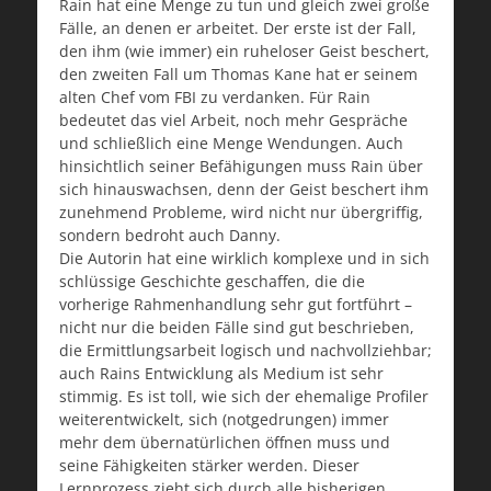
Rain hat eine Menge zu tun und gleich zwei große
Fälle, an denen er arbeitet. Der erste ist der Fall,
den ihm (wie immer) ein ruheloser Geist beschert,
den zweiten Fall um Thomas Kane hat er seinem
alten Chef vom FBI zu verdanken. Für Rain
bedeutet das viel Arbeit, noch mehr Gespräche
und schließlich eine Menge Wendungen. Auch
hinsichtlich seiner Befähigungen muss Rain über
sich hinauswachsen, denn der Geist beschert ihm
zunehmend Probleme, wird nicht nur übergriffig,
sondern bedroht auch Danny.
Die Autorin hat eine wirklich komplexe und in sich
schlüssige Geschichte geschaffen, die die
vorherige Rahmenhandlung sehr gut fortführt –
nicht nur die beiden Fälle sind gut beschrieben,
die Ermittlungsarbeit logisch und nachvollziehbar;
auch Rains Entwicklung als Medium ist sehr
stimmig. Es ist toll, wie sich der ehemalige Profiler
weiterentwickelt, sich (notgedrungen) immer
mehr dem übernatürlichen öffnen muss und
seine Fähigkeiten stärker werden. Dieser
Lernprozess zieht sich durch alle bisherigen