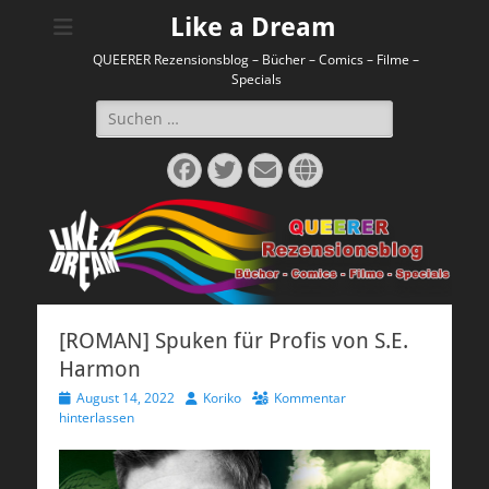
Like a Dream
QUEERER Rezensionsblog – Bücher – Comics – Filme –
Specials
Suchen
nach:
Facebook
Twitter
E-
Website
Mail
[ROMAN] Spuken für Profis von S.E.
Harmon
Veröffentlicht
Autor
August 14, 2022
Koriko
Kommentar
am
hinterlassen