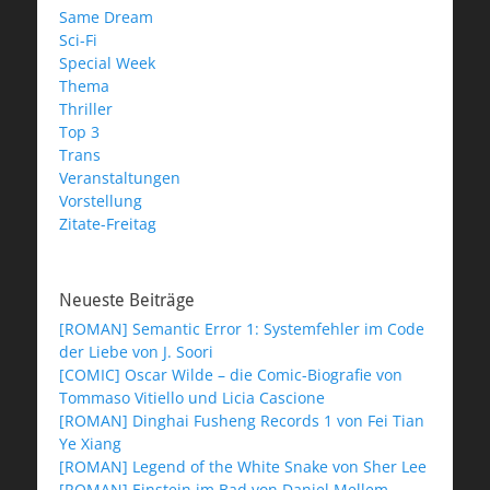
Same Dream
Sci-Fi
Special Week
Thema
Thriller
Top 3
Trans
Veranstaltungen
Vorstellung
Zitate-Freitag
Neueste Beiträge
[ROMAN] Semantic Error 1: Systemfehler im Code
der Liebe von J. Soori
[COMIC] Oscar Wilde – die Comic-Biografie von
Tommaso Vitiello und Licia Cascione
[ROMAN] Dinghai Fusheng Records 1 von Fei Tian
Ye Xiang
[ROMAN] Legend of the White Snake von Sher Lee
[ROMAN] Einstein im Bad von Daniel Mellem