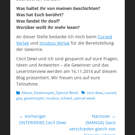
Was haltet Ihr von meinen Geschichten?
Was hat Euch berührt?
Was fandet Ihr doof?
Worüber wollt ihr mehr lesen?
An dieser Stelle bedanke ich mich beim
Cursed
Verlag
und
Incubus Verlag
für die Bereitstellung
der Gewinne.
Cecil Dewi und ich sind gespannt auf eure Fragen,
Ideen und Antworten – die Gewinner und das
Leserinterview werden am 16.11.2014 auf diesem
Blog präsentiert. Wir freuen uns auf eure
Teilnahme.
Kategorien
Schlagworte
Aktion
,
Gewinnspiel
,
Special Week
cecil dewi
,
cursed
,
gay
,
gewinnspiel
,
incubus
,
schwul
,
special week
Beitragsnavigation
← Vorheriger
Nächster →
Vorheriger
Nächster
[INTERVIEW] Cecil Dewi
[MANGA] Ganz
Beitrag:
Beitrag:
verschieden gleich von