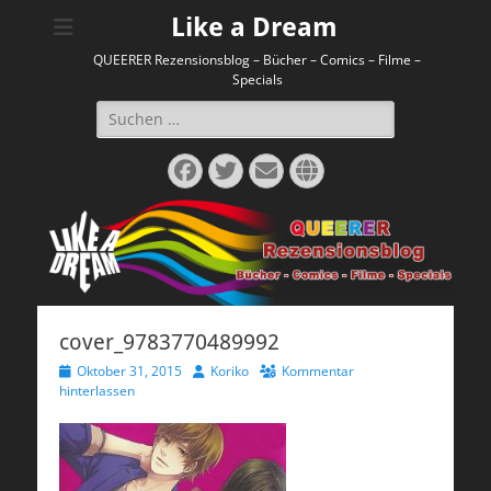
Like a Dream
QUEERER Rezensionsblog – Bücher – Comics – Filme –
Specials
Suchen
nach:
Facebook
Twitter
E-
Website
Mail
cover_9783770489992
Veröffentlicht
Autor
Oktober 31, 2015
Koriko
Kommentar
am
hinterlassen