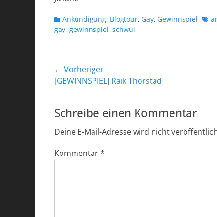
Kategorien
Schl
Ankündigung
,
Blogtour
,
Gay
,
Gewinnspiel
a
gay
,
gewinnspiel
,
schwul
Beitragsnavigation
← Vorheriger
Vorheriger
[GEWINNSPIEL] Raik Thorstad
Beitrag:
Schreibe einen Kommentar
Deine E-Mail-Adresse wird nicht veröffentlich
Kommentar
*