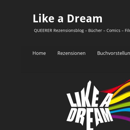
Like a Dream
QUEERER Rezensionsblog – Bücher – Comics – Fil
Primäres
Zum
Home
Rezensionen
Buchvorstellu
Inhalt
Menü
springen