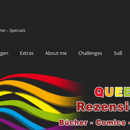
me – Specials
ngen
Extras
About me
Challenges
SuB