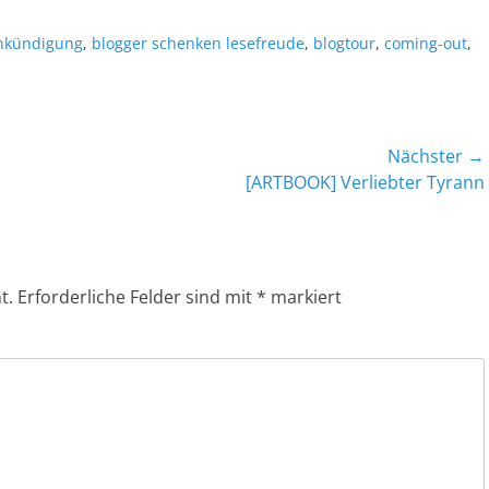
agworte
nkündigung
,
blogger schenken lesefreude
,
blogtour
,
coming-out
,
Nächster →
Nächster
[ARTBOOK] Verliebter Tyrann
Beitrag:
t.
Erforderliche Felder sind mit
*
markiert