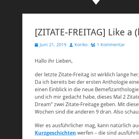
[ZITATE-FREITAG] Like a 
Veröffentlicht
Autor
Juni 21, 2019
Koriko
1 Kommentar
am
Hallo ihr Lieben,
der letzte Zitate-Freitag ist wirklich lange he
Da ich bereits bei der ersten Anthologie eine
einen Einblick in die neue Bemefizanthologi
und ich mir gedacht habe, dieses Mal 2 Zitate
Dream” zwei Zitate-Freitage geben. Mit diese
Wochen sind die anderen 9 dran. Also schau
Wer es ausführlicher mag, kann natürlich auc
Kurzgeschichten
werfen – die sind ausführl