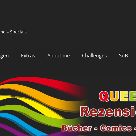
me – Specials
ngen
Extras
About me
Challenges
SuB