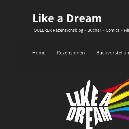
Like a Dream
QUEERER Rezensionsblog – Bücher – Comics – Fil
Primäres
Zum
Home
Rezensionen
Buchvorstellu
Inhalt
Menü
springen