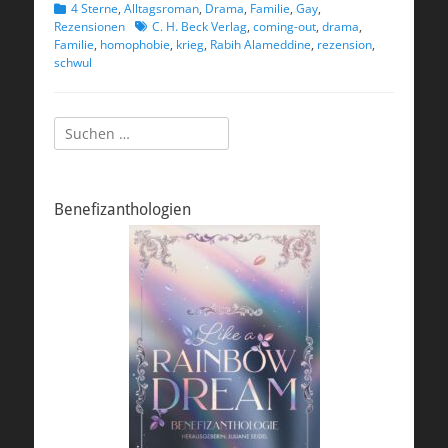
Kategorien
4 Sterne
,
Alltagsroman
,
Drama
,
Familie
,
Gay
,
Schlagworte
Rezensionen
C. H. Beck Verlag
,
coming-out
,
drama
,
Familie
,
homophobie
,
krieg
,
Rabih Alameddine
,
rezension
,
schwul
Suchen
nach:
Benefizanthologien