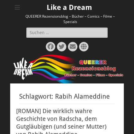
Like a Dream
QUEERER Rezensionsblog – Bücher – Comics – Filme –
Specials
Suchen
nach:
Facebook
Twitter
E-
Website
Mail
Schlagwort:
Rabih Alameddine
[ROMAN] Die wirklich wahre
Geschichte von Radscha, dem
Gutgläubigen (und seiner Mutter)