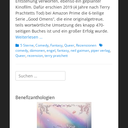
Entstehung verworfen, ebenso ein geplanter
Kinofilm. Dafür erschien 2019 (4 Jahre nach Terry
Prachtetts Tod) bei Amazon Prime die 6-teilige
Serie „Good Omens“, die eine originalgetreue,
teils wortwörtliche Umsetzung des knapp 470-
seitigen Buches ist und ein großer Erfolg wurde.
Weiterlesen …
Kategorien
Schlagworte
5 Sterne
,
Comedy
,
Fantasy
,
Queer
,
Rezensionen
comedy
,
dämonen
,
engel
,
fantasy
,
neil gaiman
,
piper verlag
,
Queer
,
rezension
,
terry pratchett
Suchen
nach:
Benefizanthologien