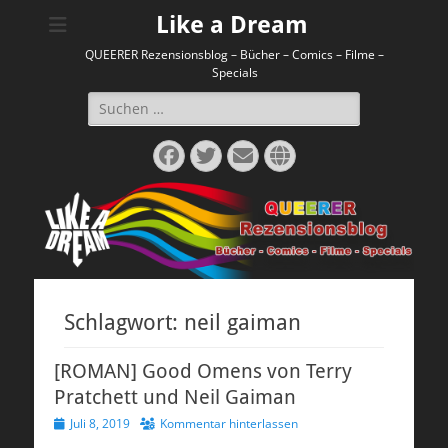
Like a Dream
QUEERER Rezensionsblog – Bücher – Comics – Filme –
Specials
Suchen
nach:
Facebook
Twitter
E-
Website
Mail
Schlagwort:
neil gaiman
[ROMAN] Good Omens von Terry
Pratchett und Neil Gaiman
Veröffentlicht
Juli 8, 2019
Kommentar hinterlassen
am