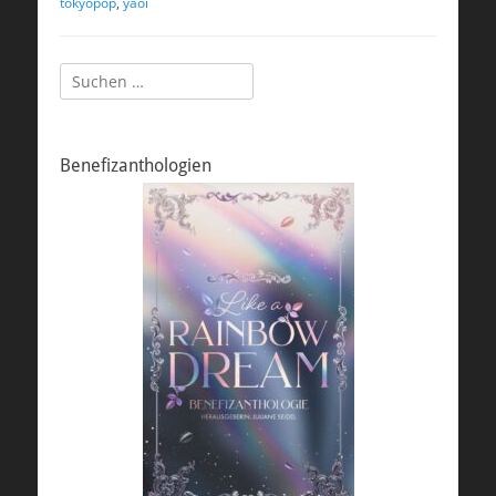
tokyopop
,
yaoi
Suchen
nach:
Benefizanthologien