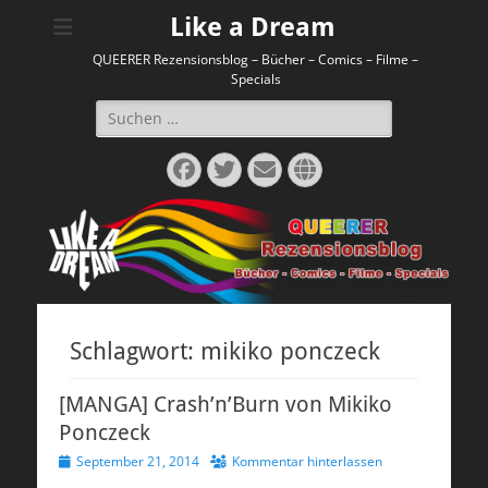
Like a Dream
QUEERER Rezensionsblog – Bücher – Comics – Filme –
Specials
Suchen
nach:
Facebook
Twitter
E-
Website
Mail
Schlagwort:
mikiko ponczeck
[MANGA] Crash’n’Burn von Mikiko
Ponczeck
Veröffentlicht
September 21, 2014
Kommentar hinterlassen
am