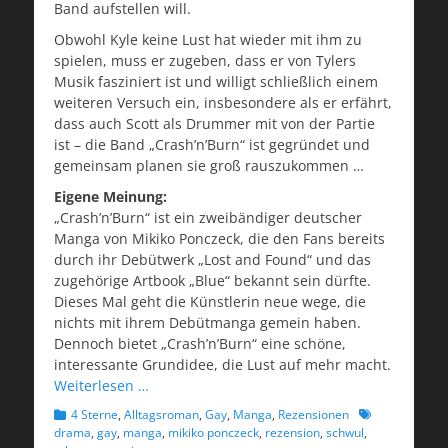
Band aufstellen will.
Obwohl Kyle keine Lust hat wieder mit ihm zu
spielen, muss er zugeben, dass er von Tylers
Musik fasziniert ist und willigt schließlich einem
weiteren Versuch ein, insbesondere als er erfährt,
dass auch Scott als Drummer mit von der Partie
ist – die Band „Crash’n’Burn“ ist gegründet und
gemeinsam planen sie groß rauszukommen …
Eigene Meinung:
„Crash’n’Burn“ ist ein zweibändiger deutscher
Manga von Mikiko Ponczeck, die den Fans bereits
durch ihr Debütwerk „Lost and Found“ und das
zugehörige Artbook „Blue“ bekannt sein dürfte.
Dieses Mal geht die Künstlerin neue wege, die
nichts mit ihrem Debütmanga gemein haben.
Dennoch bietet „Crash’n’Burn“ eine schöne,
interessante Grundidee, die Lust auf mehr macht.
Weiterlesen …
Kategorien
Schlagworte
4 Sterne
,
Alltagsroman
,
Gay
,
Manga
,
Rezensionen
drama
,
gay
,
manga
,
mikiko ponczeck
,
rezension
,
schwul
,