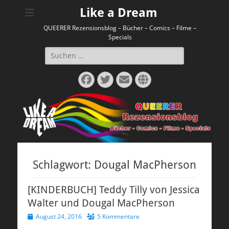
Like a Dream
QUEERER Rezensionsblog – Bücher – Comics – Filme –
Specials
Suchen
nach:
Facebook
Twitter
E-
Website
Mail
Schlagwort:
Dougal MacPherson
[KINDERBUCH] Teddy Tilly von Jessica
Walter und Dougal MacPherson
Veröffentlicht
August 24, 2016
5 Kommentare
am