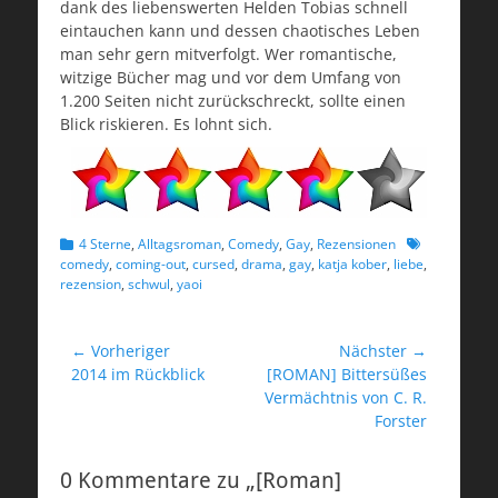
dank des liebenswerten Helden Tobias schnell
eintauchen kann und dessen chaotisches Leben
man sehr gern mitverfolgt. Wer romantische,
witzige Bücher mag und vor dem Umfang von
1.200 Seiten nicht zurückschreckt, sollte einen
Blick riskieren. Es lohnt sich.
Kategorien
Schlagworte
4 Sterne
,
Alltagsroman
,
Comedy
,
Gay
,
Rezensionen
comedy
,
coming-out
,
cursed
,
drama
,
gay
,
katja kober
,
liebe
,
rezension
,
schwul
,
yaoi
Beitragsnavigation
← Vorheriger
Nächster →
Vorheriger
Nächster
2014 im Rückblick
[ROMAN] Bittersüßes
Beitrag:
Beitrag:
Vermächtnis von C. R.
Forster
0 Kommentare zu „[Roman]