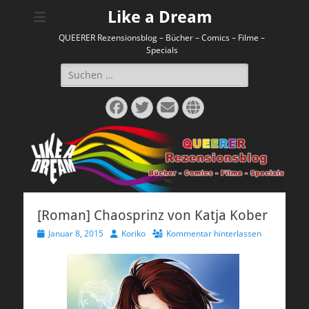
Like a Dream
QUEERER Rezensionsblog – Bücher – Comics – Filme –
Specials
Suchen
nach:
Facebook
Twitter
E-
Website
Mail
[Roman] Chaosprinz von Katja Kober
Veröffentlicht
Autor
Januar 8, 2015
Koriko
Kommentar hinterlassen
am