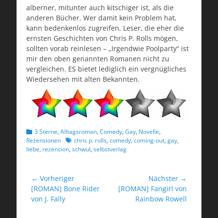
alberner, mitunter auch kitschiger ist, als die
anderen Bücher. Wer damit kein Problem hat,
kann bedenkenlos zugreifen, Leser, die eher die
ernsten Geschichten von Chris P. Rolls mögen,
sollten vorab reinlesen – „Irgendwie Poolparty“ ist
mir den oben genannten Romanen nicht zu
vergleichen. ES bietet lediglich ein vergnügliches
Wiedersehen mit alten Bekannten.
Kategorien
3 Sterne
,
Alltagsroman
,
Comedy
,
Gay
,
Novelle
,
Schlagworte
Rezensionen
chris p. rolls
,
comedy
,
coming-out
,
gay
,
liebe
,
rezension
,
schwul
,
selbstverlag
Beitragsnavigation
← Vorheriger
Nächster →
Vorheriger
Nächster
[ROMAN] Bone Rider
[ROMAN] Fangirl von
Beitrag:
Beitrag:
von J. Fally
Rainbow Rowell