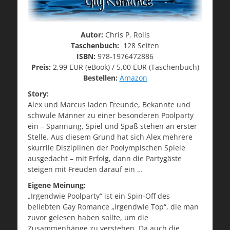
Autor:
Chris P. Rolls
Taschenbuch:
128 Seiten
ISBN:
978-1976472886
Preis:
2,99 EUR (eBook) / 5,00 EUR (Taschenbuch)
Bestellen:
Amazon
Story:
Alex und Marcus laden Freunde, Bekannte und
schwule Männer zu einer besonderen Poolparty
ein – Spannung, Spiel und Spaß stehen an erster
Stelle. Aus diesem Grund hat sich Alex mehrere
skurrile Disziplinen der Poolympischen Spiele
ausgedacht – mit Erfolg, dann die Partygäste
steigen mit Freuden darauf ein …
Eigene Meinung:
„Irgendwie Poolparty“ ist ein Spin-Off des
beliebten Gay Romance „Irgendwie Top“, die man
zuvor gelesen haben sollte, um die
Zusammenhänge zu verstehen. Da auch die