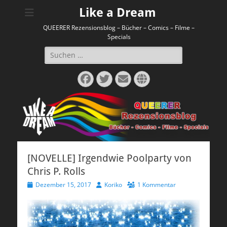
Like a Dream
QUEERER Rezensionsblog – Bücher – Comics – Filme –
Specials
Suchen
nach:
Facebook
Twitter
E-
Website
Mail
[NOVELLE] Irgendwie Poolparty von
Chris P. Rolls
Veröffentlicht
Autor
Dezember 15, 2017
Koriko
1 Kommentar
am