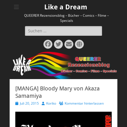
Like a Dream
QUEERER Rezensionsblog – Bücher – Comics – Filme –
Specials
Suchen
nach:
Facebook
Twitter
E-
Website
Mail
[MANGA] Bloody Mary von Akaza
Samamiya
Veröffentlicht
Autor
Juli 20, 2015
Koriko
Kommentar hinterlassen
am