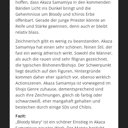
hoffen, dass Akaza Samamiya in den kommenden
Bänden Licht ins Dunkel bringt und die
Geheimnisse um Bloody und Ichiros Erbe
offenbart. Gerade der junge Priester könnte an
Reife und Stärke gewinnen, denn auch er bleibt
relativ blass.
Zeichnerisch gibt es wenig zu beanstanden. Akaza
Samamiya hat einen sehr schönen, feinen Stil, der
fast ein wenig ätherisch wirkt. Sowohl die Männer,
als auch die rauen sind sehr filigran gezeichnet,
die typischen Bishonen/Bishojo. Der Schwerpunkt
liegt deutlich auf den Figuren, Hintergründe
kommen daher eher spärlich vor, ebenso wirklich
Actionszenen. Akaza Samamiya ist vorwiegend im
Shojo Genre zuhause, dementsprechend sind
auch ihre Zeichnungen, gleich ob farbig oder
schwarzweiß, eher mangahaft gehalten und
bestechen durch einige SDs und Chibis.
Fazit:
„Bloody Mary“ ist ein schöner Einstieg in Akaza
Samamiyas neustes Werk. Der Manga besticht