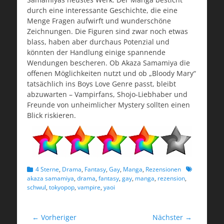
durch eine interessante Geschichte, die eine
Menge Fragen aufwirft und wunderschöne
Zeichnungen. Die Figuren sind zwar noch etwas
blass, haben aber durchaus Potenzial und
könnten der Handlung einige spannende
Wendungen bescheren. Ob Akaza Samamiya die
offenen Möglichkeiten nutzt und ob „Bloody Mary“
tatsächlich ins Boys Love Genre passt, bleibt
abzuwarten – Vampirfans, Shojo-Liebhaber und
Freunde von unheimlicher Mystery sollten einen
Blick riskieren.
Kategorien
Schlagworte
4 Sterne
,
Drama
,
Fantasy
,
Gay
,
Manga
,
Rezensionen
akaza samamiya
,
drama
,
fantasy
,
gay
,
manga
,
rezension
,
schwul
,
tokyopop
,
vampire
,
yaoi
Beitragsnavigation
← Vorheriger
Nächster →