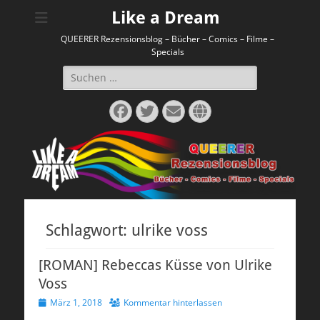
Like a Dream
QUEERER Rezensionsblog – Bücher – Comics – Filme –
Specials
Suchen
nach:
Facebook
Twitter
E-
Website
Mail
Schlagwort:
ulrike voss
[ROMAN] Rebeccas Küsse von Ulrike
Voss
Veröffentlicht
März 1, 2018
Kommentar hinterlassen
am