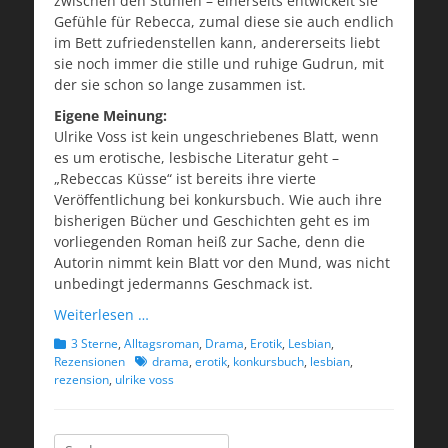
zwischen den Stühlen – einerseits entwickelt sie
Gefühle für Rebecca, zumal diese sie auch endlich
im Bett zufriedenstellen kann, andererseits liebt
sie noch immer die stille und ruhige Gudrun, mit
der sie schon so lange zusammen ist.
Eigene Meinung:
Ulrike Voss ist kein ungeschriebenes Blatt, wenn
es um erotische, lesbische Literatur geht –
„Rebeccas Küsse“ ist bereits ihre vierte
Veröffentlichung bei konkursbuch. Wie auch ihre
bisherigen Bücher und Geschichten geht es im
vorliegenden Roman heiß zur Sache, denn die
Autorin nimmt kein Blatt vor den Mund, was nicht
unbedingt jedermanns Geschmack ist.
Weiterlesen …
Kategorien
3 Sterne
,
Alltagsroman
,
Drama
,
Erotik
,
Lesbian
,
Schlagworte
Rezensionen
drama
,
erotik
,
konkursbuch
,
lesbian
,
rezension
,
ulrike voss
Suchen